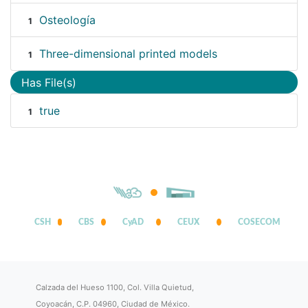
Osteología
1
Three-dimensional printed models
1
Has File(s)
true
1
CSH
CBS
CyAD
CEUX
COSECOM
Calzada del Hueso 1100, Col. Villa Quietud,
Coyoacán, C.P. 04960, Ciudad de México.