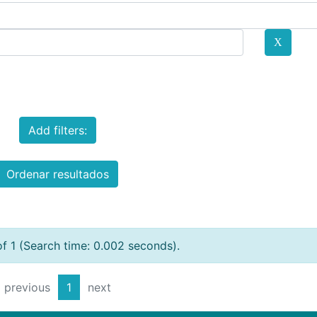
Add filters:
Ordenar resultados
of 1 (Search time: 0.002 seconds).
previous
1
next