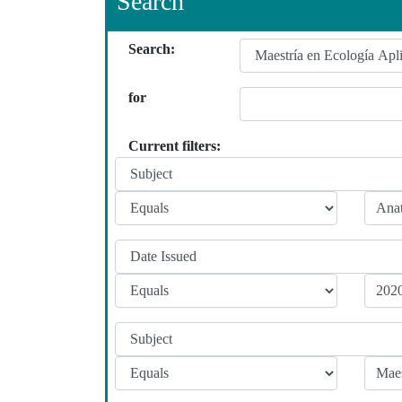
Search
Search:
for
Current filters: