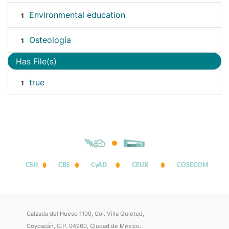
Environmental education
1
Osteología
1
Has File(s)
true
1
CSH
CBS
CyAD
CEUX
COSECOM
Calzada del Hueso 1100, Col. Villa Quietud,
Coyoacán, C.P. 04960, Ciudad de México.