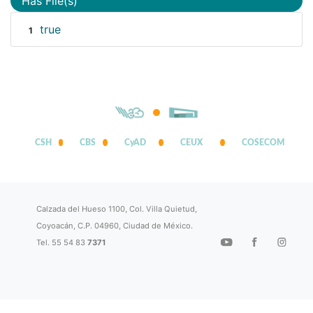
Has File(s)
true
1
CSH
CBS
CyAD
CEUX
COSECOM
Calzada del Hueso 1100, Col. Villa Quietud,
Coyoacán, C.P. 04960, Ciudad de México.
Tel. 55 54 83
7371