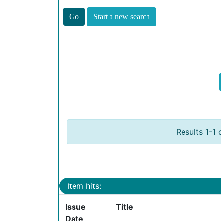
Start a new search
Results 1-1 
Item hits:
Issue
Title
Date