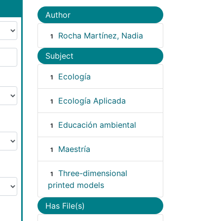
Author
Rocha Martínez, Nadia
1
Subject
Ecología
1
Ecología Aplicada
1
Educación ambiental
1
Maestría
1
Three-dimensional
1
printed models
Has File(s)