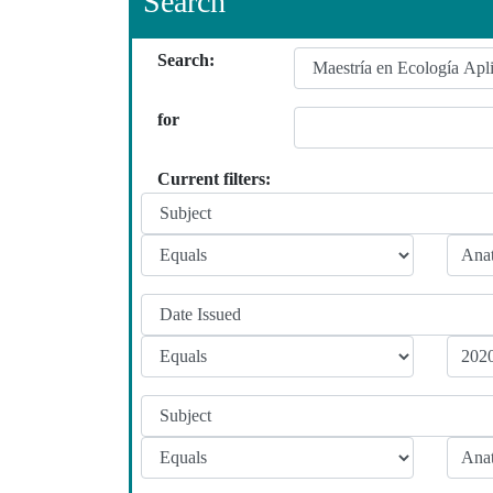
Search
Search:
for
Current filters: