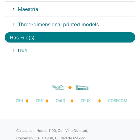
Maestría
1
Three-dimensional printed models
1
Has File(s)
true
1
CSH
CBS
CyAD
CEUX
COSECOM
Calzada del Hueso 1100, Col. Villa Quietud,
Coyoacán, C.P. 04960, Ciudad de México.