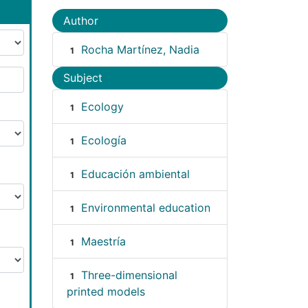
Author
Rocha Martínez, Nadia
1
Subject
Ecology
1
Ecología
1
Educación ambiental
1
Environmental education
1
Maestría
1
Three-dimensional
1
printed models