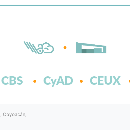
CBS
CyAD
CEUX
d, Coyoacán,