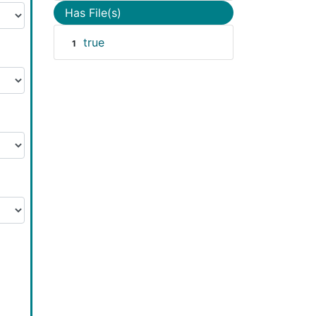
Has File(s)
true
1