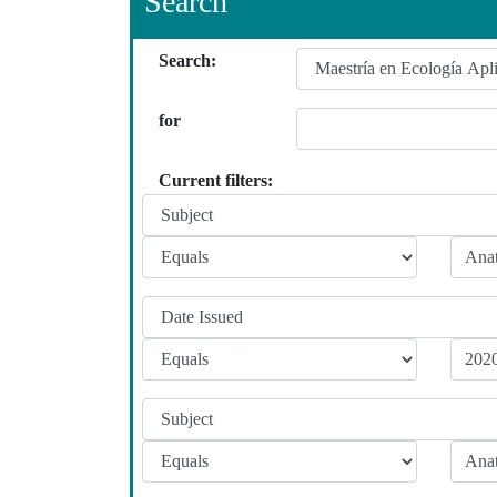
Search
Search:
for
Current filters: