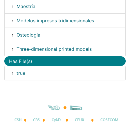
Maestría
1
Modelos impresos tridimensionales
1
Osteología
1
Three-dimensional printed models
1
Has File(s)
true
1
CSH
CBS
CyAD
CEUX
COSECOM