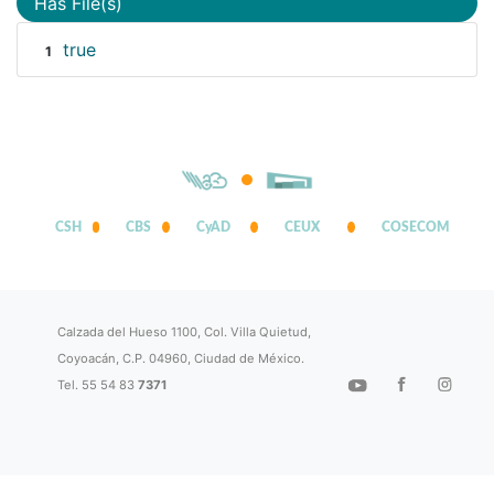
Has File(s)
true
1
CSH
CBS
CyAD
CEUX
COSECOM
Calzada del Hueso 1100, Col. Villa Quietud,
Coyoacán, C.P. 04960, Ciudad de México.
Tel. 55 54 83
7371