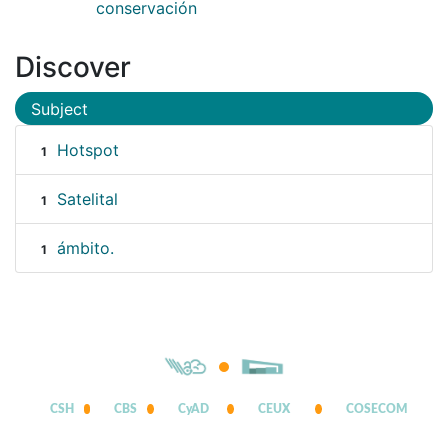
conservación
Discover
Subject
Hotspot
1
Satelital
1
ámbito.
1
CSH
CBS
CyAD
CEUX
COSECOM