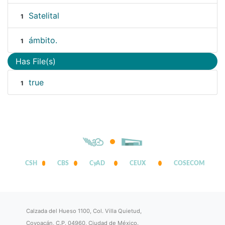
Satelital
1
ámbito.
1
Has File(s)
true
1
CSH
CBS
CyAD
CEUX
COSECOM
Calzada del Hueso 1100, Col. Villa Quietud,
Coyoacán, C.P. 04960, Ciudad de México.