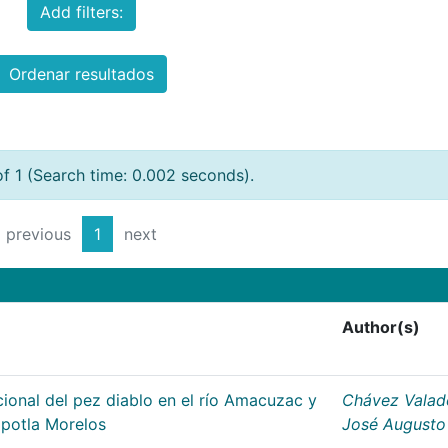
Add filters:
Ordenar resultados
of 1 (Search time: 0.002 seconds).
previous
1
next
Author(s)
ional del pez diablo en el río Amacuzac y
Chávez Valad
apotla Morelos
José Augusto