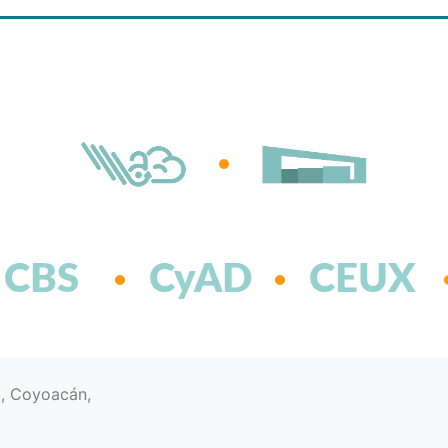
CBS
CyAD
CEUX
d, Coyoacán,