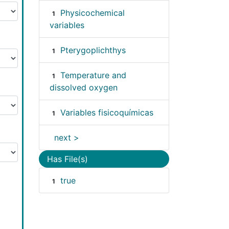
Physicochemical
1
variables
Pterygoplichthys
1
Temperature and
1
dissolved oxygen
Variables fisicoquímicas
1
next >
Has File(s)
true
1