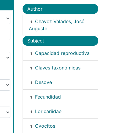
Author
Chávez Valades, José
1
Augusto
Subject
Capacidad reproductiva
1
Claves taxonómicas
1
Desove
1
Fecundidad
1
Loricariidae
1
Ovocitos
1