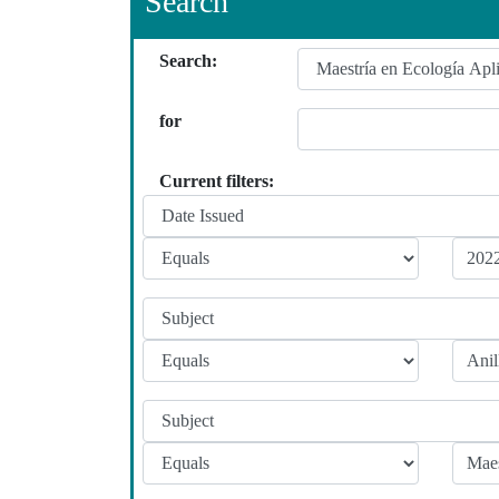
Search
Search:
for
Current filters: