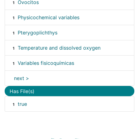
Ovocitos
1
Physicochemical variables
1
Pterygoplichthys
1
Temperature and dissolved oxygen
1
Variables fisicoquímicas
1
next >
Has File(s)
true
1