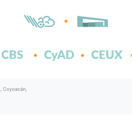
CBS
CyAD
CEUX
d, Coyoacán,