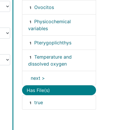
Ovocitos
1
Physicochemical
1
variables
Pterygoplichthys
1
Temperature and
1
dissolved oxygen
next >
Has File(s)
true
1