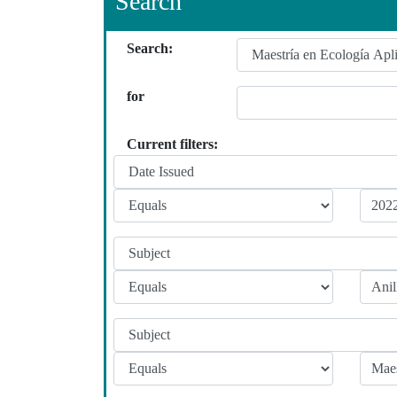
Search
Search:
for
Current filters: