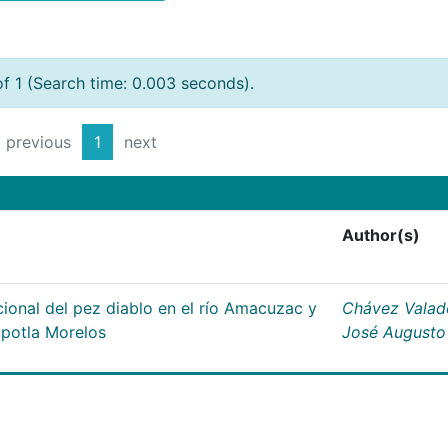
of 1 (Search time: 0.003 seconds).
previous
1
next
Author(s)
ional del pez diablo en el río Amacuzac y
Chávez Valad
apotla Morelos
José Augusto