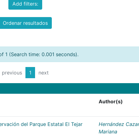
Add filters:
Ordenar resultados
of 1 (Search time: 0.001 seconds).
previous
1
next
Author(s)
rvación del Parque Estatal El Tejar
Hernández Cazar
Mariana