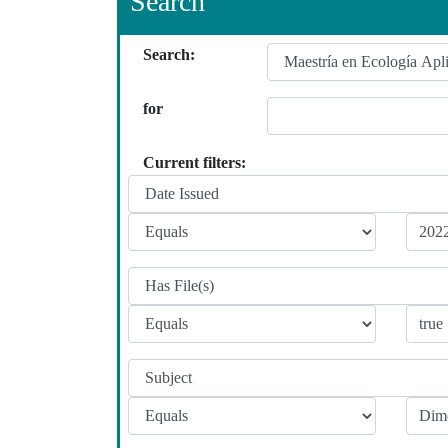
Search
Search:
for
Current filters: