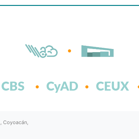
CBS
CyAD
CEUX
d, Coyoacán,