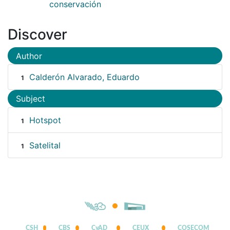
conservación
Discover
Author
Calderón Alvarado, Eduardo
1
Subject
Hotspot
1
Satelital
1
CSH
CBS
CyAD
CEUX
COSECOM