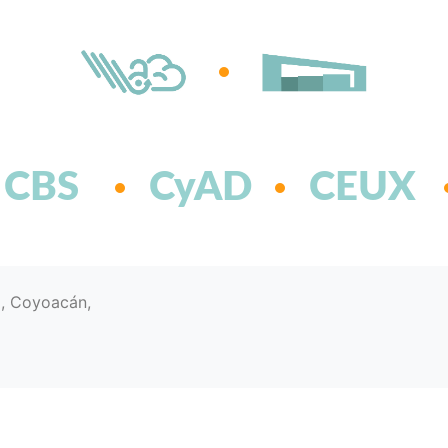
CBS
CyAD
CEUX
d, Coyoacán,