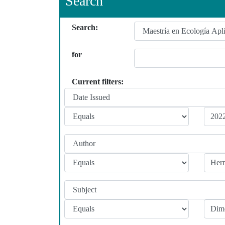
Search
Search:
for
Current filters: