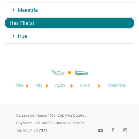
Maestría
1
Has File(s)
true
1
CSH
CBS
CyAD
CEUX
COSECOM
Calzada del Hueso 1100, Col. Villa Quietud,
Coyoacán, C.P. 04960, Ciudad de México.
Tel. 55 54 83
7371