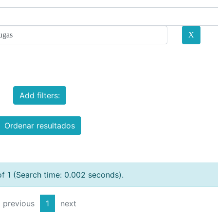
Add filters:
Ordenar resultados
of 1 (Search time: 0.002 seconds).
previous
1
next