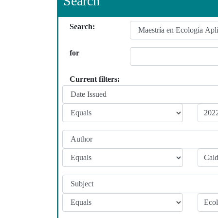
Search
Search:
for
Current filters: