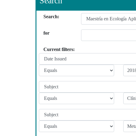
Search
Search:
for
Current filters: