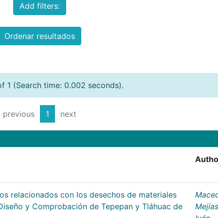
Add filters:
Ordenar resultados
of 1 (Search time: 0.002 seconds).
previous
1
next
Autho
os relacionados con los desechos de materiales
Mace
e Diseño y Comprobación de Tepepan y Tláhuac de
Mejías
Iván