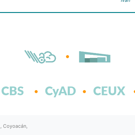
CBS
CyAD
CEUX
d, Coyoacán,