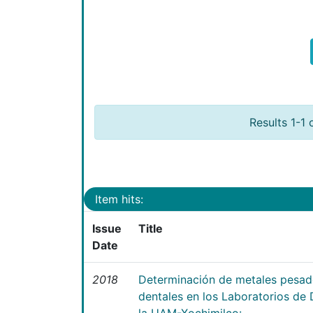
Results 1-1 
Item hits:
Issue
Title
Date
2018
Determinación de metales pesad
dentales en los Laboratorios d
la UAM-Xochimilco: