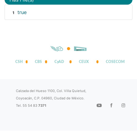
true
1
CSH
CBS
CyAD
CEUX
COSECOM
Calzada del Hueso 1100, Col. Villa Quietud,
Coyoacán, C.P. 04960, Ciudad de México.
Tel. 55 54 83
7371