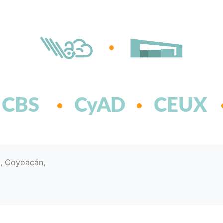
CBS
CyAD
CEUX
d, Coyoacán,