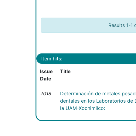
Results 1-1 
Item hits:
Issue
Title
Date
2018
Determinación de metales pesad
dentales en los Laboratorios d
la UAM-Xochimilco: