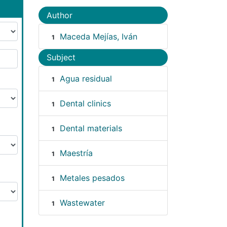
Author
Maceda Mejías, Iván
1
Subject
Agua residual
1
Dental clinics
1
Dental materials
1
Maestría
1
Metales pesados
1
Wastewater
1