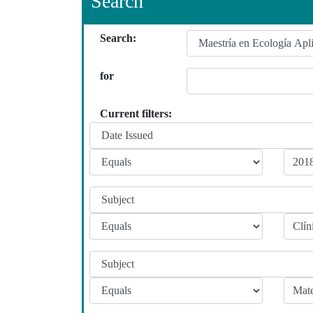
Search
Search:
for
Current filters: