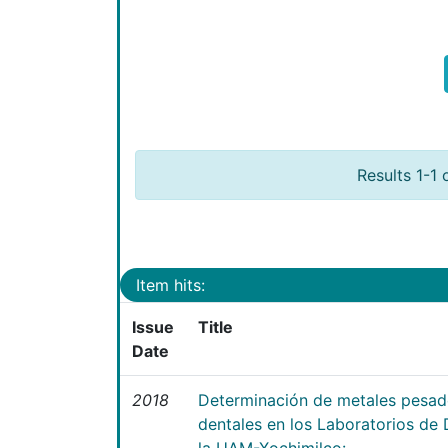
Results 1-1 
Item hits:
Issue
Title
Date
2018
Determinación de metales pesad
dentales en los Laboratorios d
la UAM-Xochimilco: