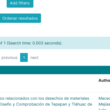
Add filters:
Ordenar resultados
of 1 (Search time: 0.003 seconds).
previous
1
next
Autho
os relacionados con los desechos de materiales
Mace
e Diseño y Comprobación de Tepepan y Tláhuac de
Mejías
Iván