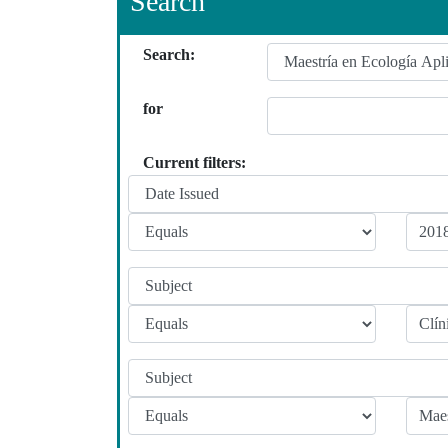
Search
Search:
for
Current filters: