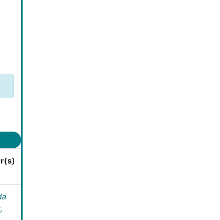
r(s)
da
,