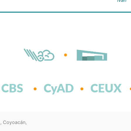
CBS
CyAD
CEUX
d, Coyoacán,