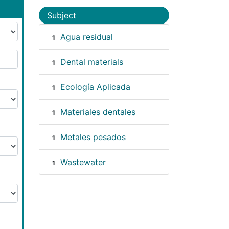
Subject
Agua residual
1
Dental materials
1
Ecología Aplicada
1
Materiales dentales
1
Metales pesados
1
Wastewater
1