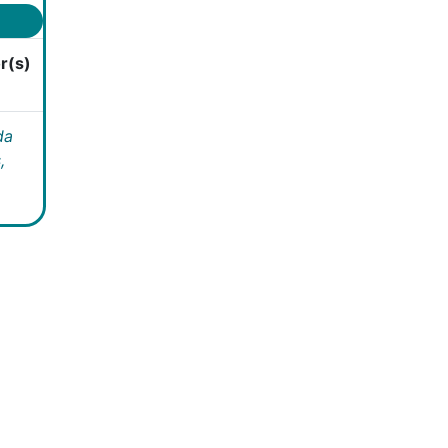
r(s)
da
,