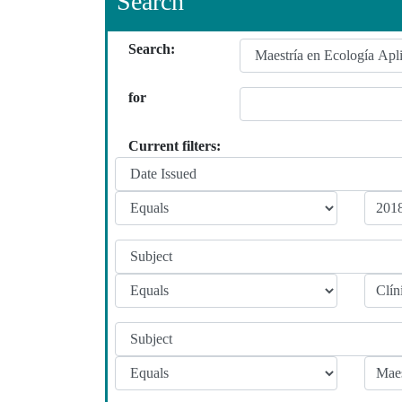
Search
Search:
for
Current filters: