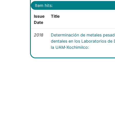
Item hits:
Issue
Title
Date
2018
Determinación de metales pesad
dentales en los Laboratorios d
la UAM-Xochimilco: