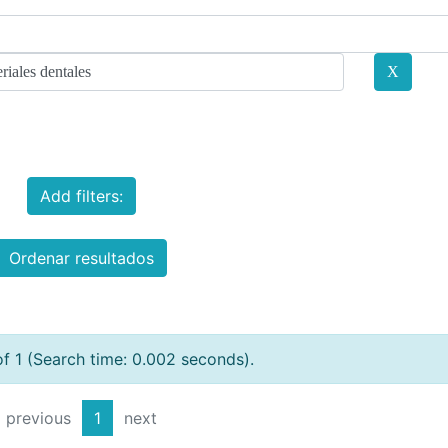
Add filters:
Ordenar resultados
of 1 (Search time: 0.002 seconds).
previous
1
next