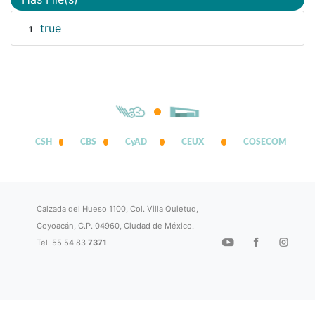
true
1
CSH
CBS
CyAD
CEUX
COSECOM
Calzada del Hueso 1100, Col. Villa Quietud,
Coyoacán, C.P. 04960, Ciudad de México.
Tel. 55 54 83
7371