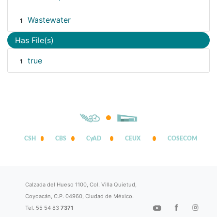
Wastewater
1
Has File(s)
true
1
CSH
CBS
CyAD
CEUX
COSECOM
Calzada del Hueso 1100, Col. Villa Quietud,
Coyoacán, C.P. 04960, Ciudad de México.
Tel. 55 54 83
7371