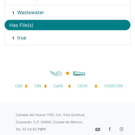
Wastewater
1
Has File(s)
true
1
CSH
CBS
CyAD
CEUX
COSECOM
Calzada del Hueso 1100, Col. Villa Quietud,
Coyoacán, C.P. 04960, Ciudad de México.
Tel. 55 54 83
7371