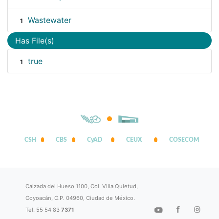
Wastewater
1
Has File(s)
true
1
CSH
CBS
CyAD
CEUX
COSECOM
Calzada del Hueso 1100, Col. Villa Quietud,
Coyoacán, C.P. 04960, Ciudad de México.
Tel. 55 54 83
7371