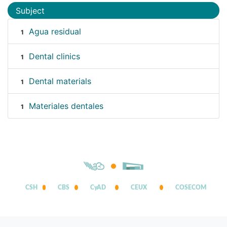
Subject
Agua residual
1
Dental clinics
1
Dental materials
1
Materiales dentales
1
CSH
CBS
CyAD
CEUX
COSECOM