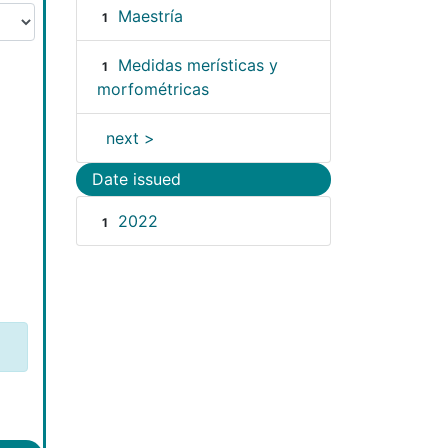
Maestría
1
Medidas merísticas y
1
morfométricas
next >
Date issued
2022
1