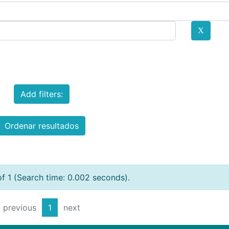
Add filters:
Ordenar resultados
of 1 (Search time: 0.002 seconds).
previous
1
next