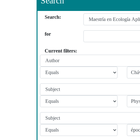
Search
Search:
for
Current filters: