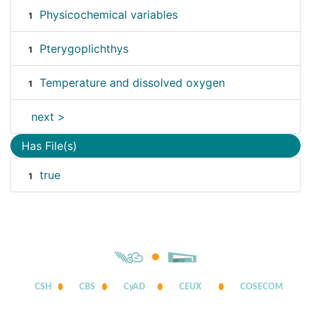
Physicochemical variables
1
Pterygoplichthys
1
Temperature and dissolved oxygen
1
next >
Has File(s)
true
1
CSH
CBS
CyAD
CEUX
COSECOM