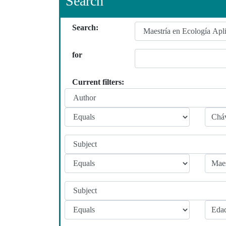
Search
Search:
for
Current filters: