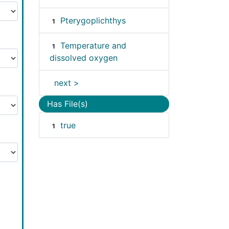
Pterygoplichthys
1
Temperature and
1
dissolved oxygen
next >
Has File(s)
true
1