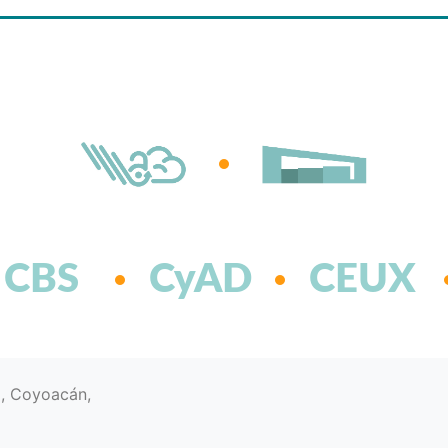
CBS
CyAD
CEUX
d, Coyoacán,