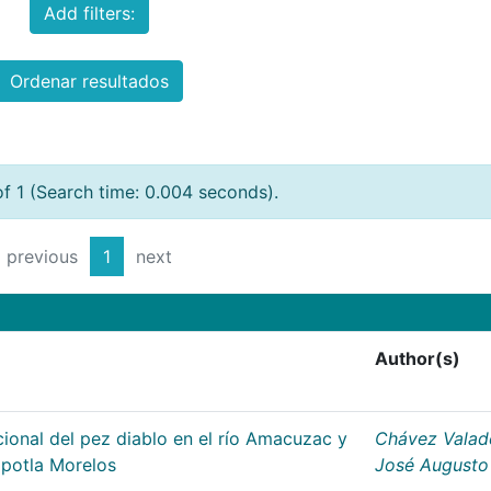
Add filters:
Ordenar resultados
of 1 (Search time: 0.004 seconds).
previous
1
next
Author(s)
ional del pez diablo en el río Amacuzac y
Chávez Valad
apotla Morelos
José Augusto