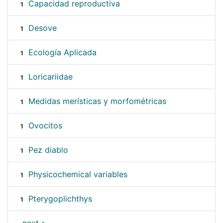
Capacidad reproductiva
1
Desove
1
Ecología Aplicada
1
Loricariidae
1
Medidas merísticas y morfométricas
1
Ovocitos
1
Pez diablo
1
Physicochemical variables
1
Pterygoplichthys
1