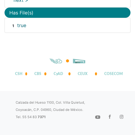
next >
Has File(s)
true
1
CSH
CBS
CyAD
CEUX
COSECOM
Calzada del Hueso 1100, Col. Villa Quietud,
Coyoacán, C.P. 04960, Ciudad de México.
Tel. 55 54 83
7371