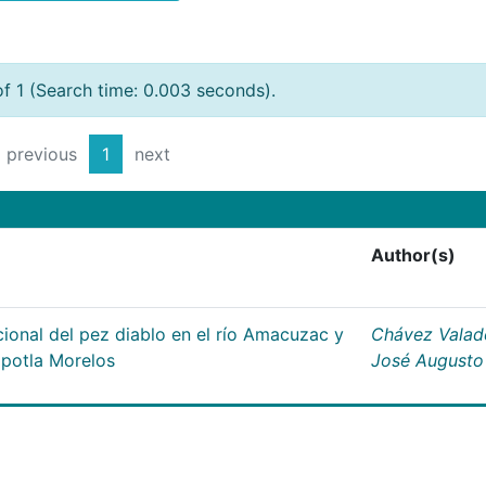
of 1 (Search time: 0.003 seconds).
previous
1
next
Author(s)
ional del pez diablo en el río Amacuzac y
Chávez Valad
apotla Morelos
José Augusto