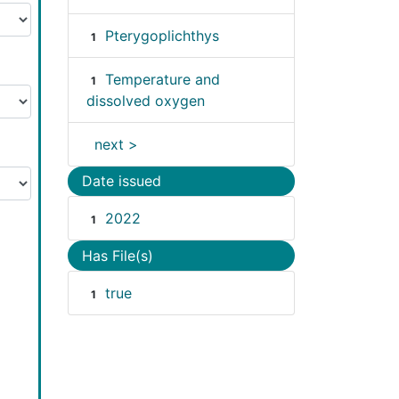
Pterygoplichthys
1
Temperature and
1
dissolved oxygen
next >
Date issued
2022
1
Has File(s)
true
1