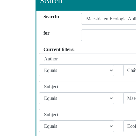
Search
Search:
for
Current filters: