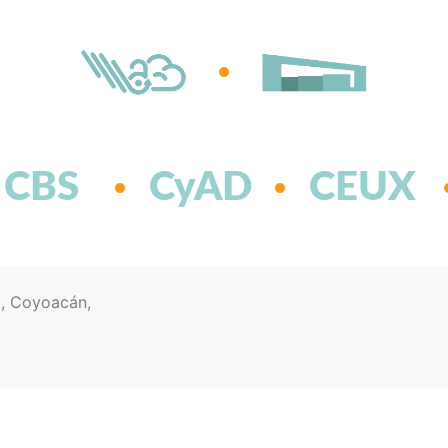
CBS
CyAD
CEUX
d, Coyoacán,