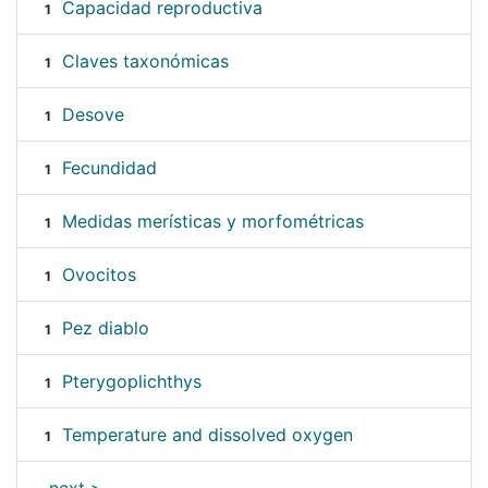
Capacidad reproductiva
1
Claves taxonómicas
1
Desove
1
Fecundidad
1
Medidas merísticas y morfométricas
1
Ovocitos
1
Pez diablo
1
Pterygoplichthys
1
Temperature and dissolved oxygen
1