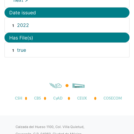
next >
Date issued
2022
1
Has File(s)
true
1
CSH
CBS
CyAD
CEUX
COSECOM
Calzada del Hueso 1100, Col. Villa Quietud,
Coyoacán, C.P. 04960, Ciudad de México.