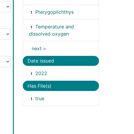
Pterygoplichthys
1
Temperature and
1
dissolved oxygen
next >
Date issued
2022
1
Has File(s)
true
1