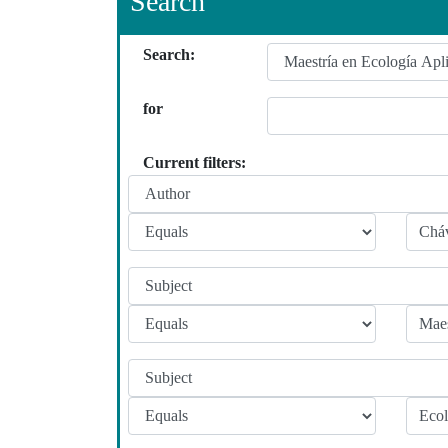
Search
Search:
for
Current filters: