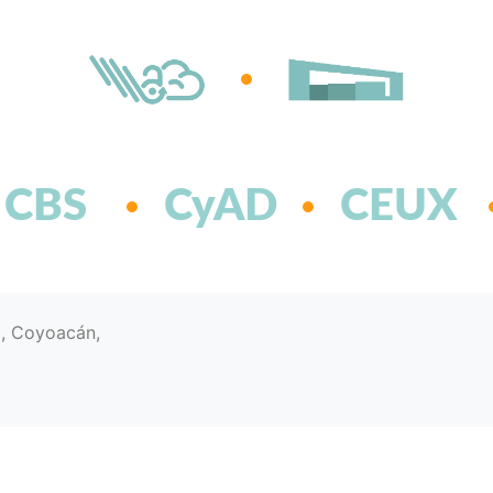
CBS
CyAD
CEUX
d, Coyoacán,