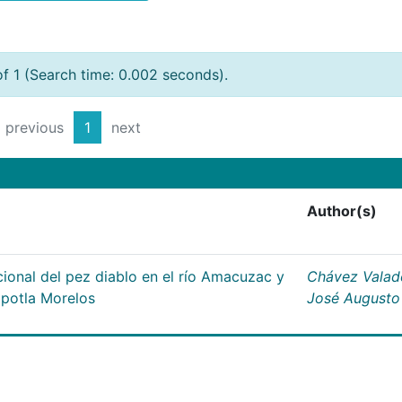
of 1 (Search time: 0.002 seconds).
previous
1
next
Author(s)
ional del pez diablo en el río Amacuzac y
Chávez Valad
apotla Morelos
José Augusto