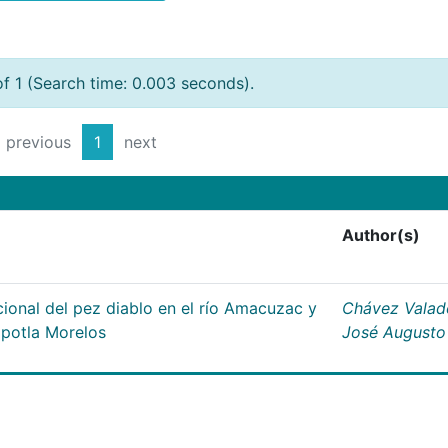
of 1 (Search time: 0.003 seconds).
previous
1
next
Author(s)
ional del pez diablo en el río Amacuzac y
Chávez Valad
apotla Morelos
José Augusto