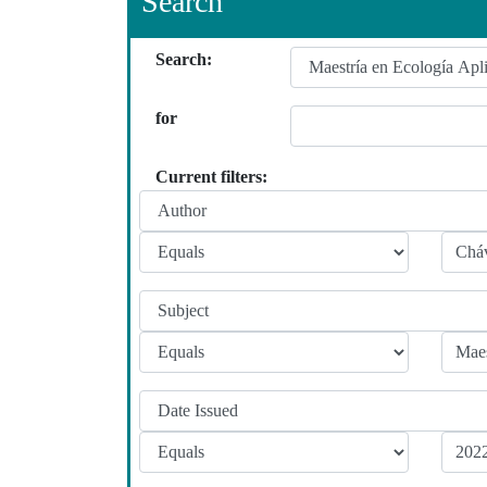
Search
Search:
for
Current filters: