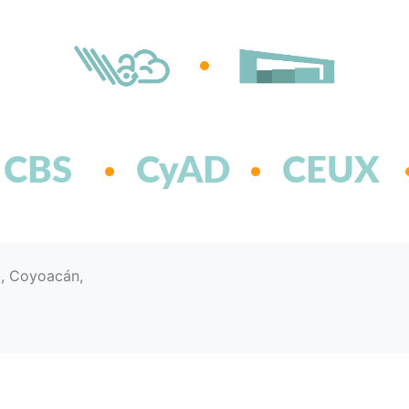
CBS
CyAD
CEUX
d, Coyoacán,