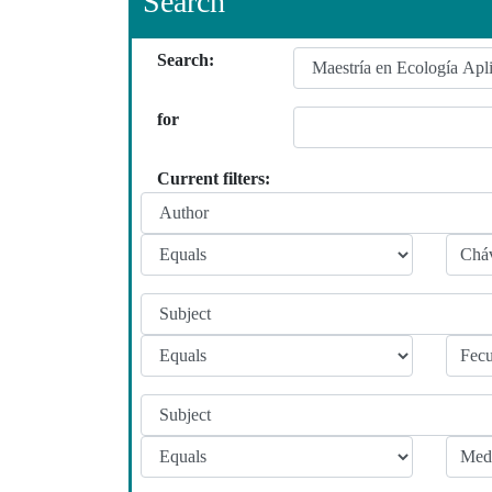
Search
Search:
for
Current filters: