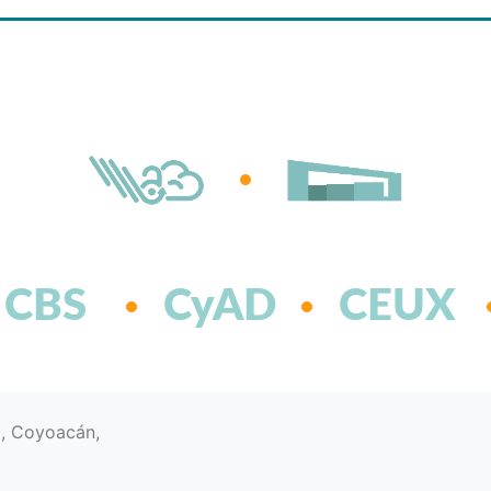
CBS
CyAD
CEUX
d, Coyoacán,