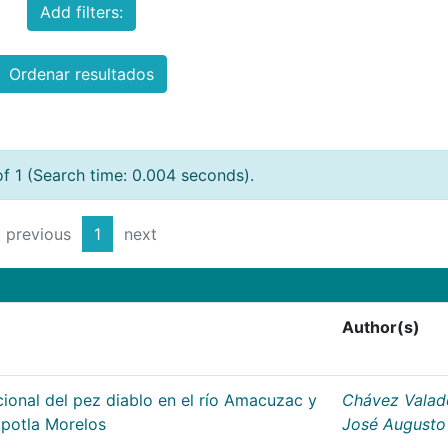
Add filters:
Ordenar resultados
of 1 (Search time: 0.004 seconds).
previous
1
next
Author(s)
ional del pez diablo en el río Amacuzac y
Chávez Valad
apotla Morelos
José Augusto