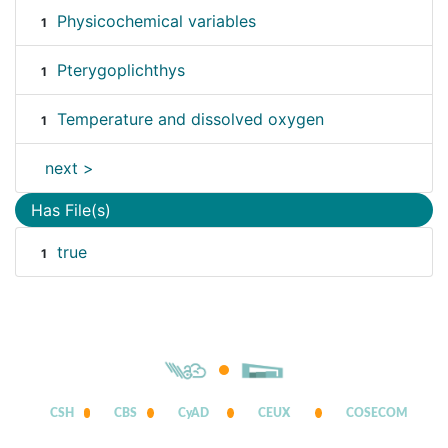
Physicochemical variables
1
Pterygoplichthys
1
Temperature and dissolved oxygen
1
next >
Has File(s)
true
1
CSH
CBS
CyAD
CEUX
COSECOM