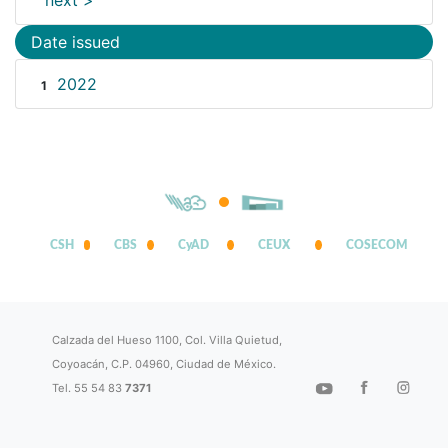
next >
Date issued
2022
1
CSH
CBS
CyAD
CEUX
COSECOM
Calzada del Hueso 1100, Col. Villa Quietud,
Coyoacán, C.P. 04960, Ciudad de México.
Tel. 55 54 83
7371