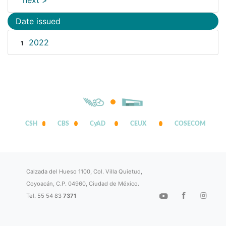
next >
Date issued
2022
1
CSH
CBS
CyAD
CEUX
COSECOM
Calzada del Hueso 1100, Col. Villa Quietud,
Coyoacán, C.P. 04960, Ciudad de México.
Tel. 55 54 83
7371