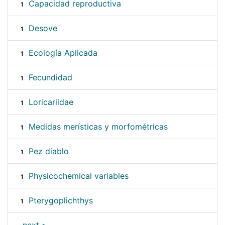
Capacidad reproductiva
1
Desove
1
Ecología Aplicada
1
Fecundidad
1
Loricariidae
1
Medidas merísticas y morfométricas
1
Pez diablo
1
Physicochemical variables
1
Pterygoplichthys
1