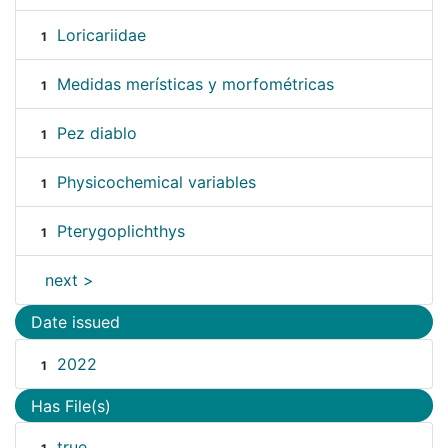
Loricariidae
1
Medidas merísticas y morfométricas
1
Pez diablo
1
Physicochemical variables
1
Pterygoplichthys
1
next >
Date issued
2022
1
Has File(s)
true