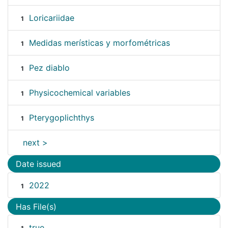
Loricariidae
1
Medidas merísticas y morfométricas
1
Pez diablo
1
Physicochemical variables
1
Pterygoplichthys
1
next >
Date issued
2022
1
Has File(s)
true