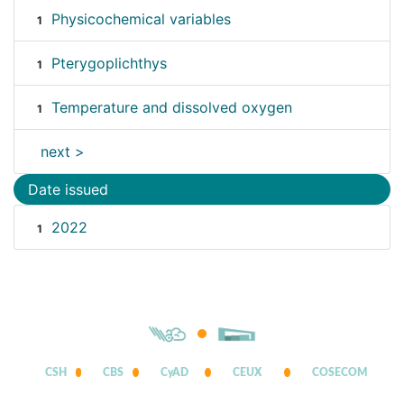
Physicochemical variables
1
Pterygoplichthys
1
Temperature and dissolved oxygen
1
next >
Date issued
2022
1
CSH
CBS
CyAD
CEUX
COSECOM