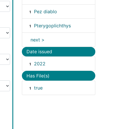
Pez diablo
1
Pterygoplichthys
1
next >
Date issued
2022
1
Has File(s)
true
1