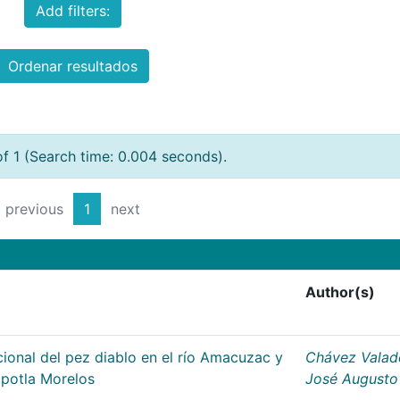
Add filters:
Ordenar resultados
of 1 (Search time: 0.004 seconds).
previous
1
next
Author(s)
ional del pez diablo en el río Amacuzac y
Chávez Valad
apotla Morelos
José Augusto