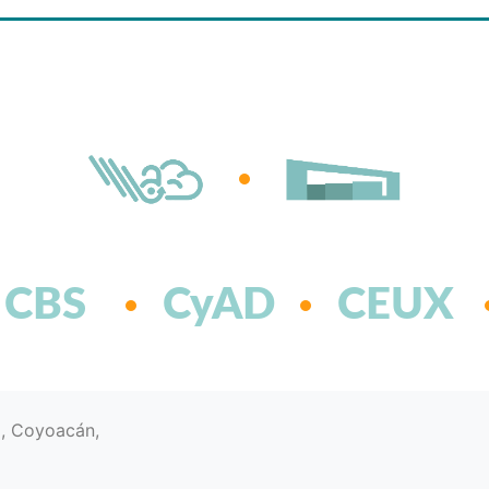
CBS
CyAD
CEUX
d, Coyoacán,