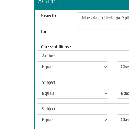
Search
Search:
for
Current filters: