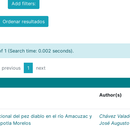
Add filters:
Ordenar resultados
of 1 (Search time: 0.002 seconds).
previous
1
next
Author(s)
ional del pez diablo en el río Amacuzac y
Chávez Valad
apotla Morelos
José Augusto