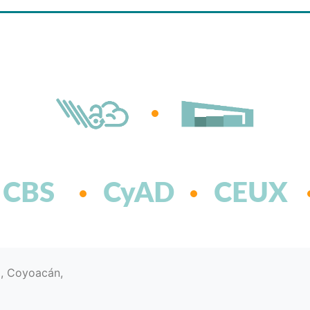
CBS
CyAD
CEUX
d, Coyoacán,