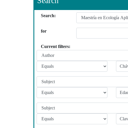
Search
Search:
for
Current filters: