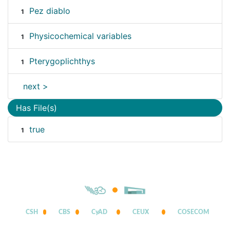
Pez diablo
1
Physicochemical variables
1
Pterygoplichthys
1
next >
Has File(s)
true
1
CSH
CBS
CyAD
CEUX
COSECOM