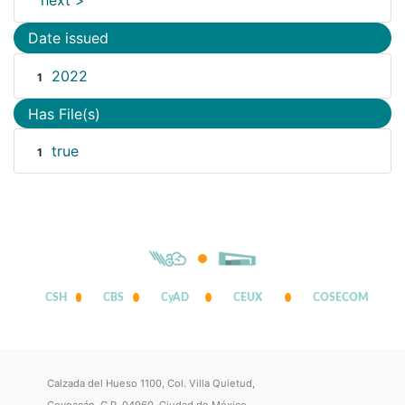
next >
Date issued
2022
1
Has File(s)
true
1
CSH
CBS
CyAD
CEUX
COSECOM
Calzada del Hueso 1100, Col. Villa Quietud,
Coyoacán, C.P. 04960, Ciudad de México.