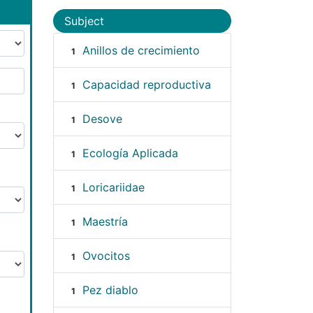
Subject
Anillos de crecimiento
1
Capacidad reproductiva
1
Desove
1
Ecología Aplicada
1
Loricariidae
1
Maestría
1
Ovocitos
1
Pez diablo
1