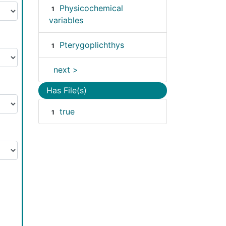
Physicochemical
1
variables
Pterygoplichthys
1
next >
Has File(s)
true
1