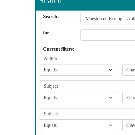
Search
Search:
for
Current filters: