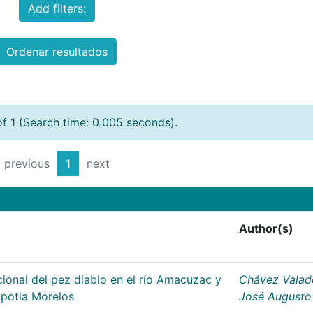
Add filters:
Ordenar resultados
of 1 (Search time: 0.005 seconds).
previous
1
next
Author(s)
ional del pez diablo en el río Amacuzac y
Chávez Valad
apotla Morelos
José Augusto