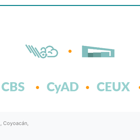
CBS
CyAD
CEUX
d, Coyoacán,