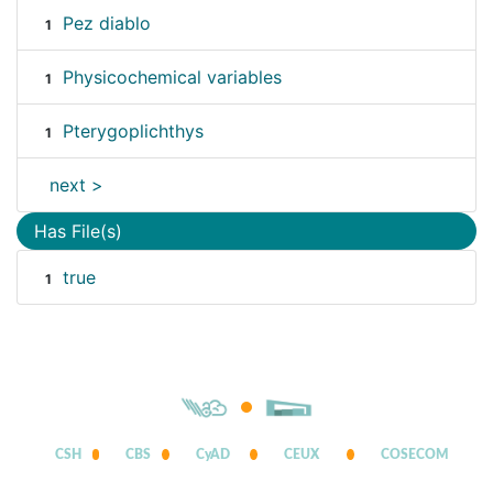
Pez diablo
1
Physicochemical variables
1
Pterygoplichthys
1
next >
Has File(s)
true
1
CSH
CBS
CyAD
CEUX
COSECOM